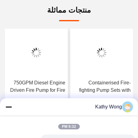
منتجات مماثلة
750GPM Diesel Engine
Containerised Fire-
Driven Fire Pump for Fire
fighting Pump Sets with
Fighting Application
Flow 300–8000 GPM UL
manufacturing facility fire
FM NFPA20 Certified
Kathy Wong
احصل على أفضل سعر
احصل على أفضل سعر
protection
Complete Fire Pump
System
9:32 PM