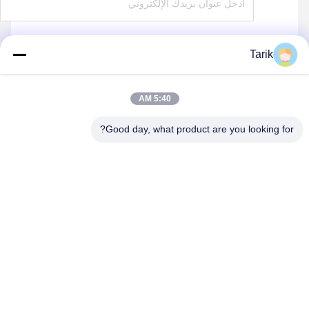
Tarik
ارسل
5:40 AM
Good day, what product are you looking for?
Wuhan Spico Machinery & Electronics Co.,
Ltd.
kathy@nmfirepump.com
86--18627949609
جمهورية مقدونيا. E، 16th FL.، Century Century. رقم 206 ،
طريق جيانغان ، هانكو ، ووهان ، الصين