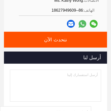
الاتصالات:
Ms. Kathy Wong
الهاتف:
86--18627949609
نتحدث الآن
أرسل لنا