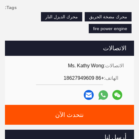
Tags:
محرك مضخة الحريق
محرك الديزل النار
fire power engine
الاتصالات
الاتصالات:
Ms. Kathy Wong
الهاتف:
+86 18627949609
نتحدث الآن
أرسل لنا