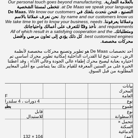
بالعلامة التجارية.
Our personal touch goes beyond manufacturing,
at De Maas we speak your language.
تتخطى لمستنا الشخصية
التصنيع ، فنحن نتحدث بلغتك في De Maas.
We know our customers
by name and our customers know us.
نحن نعرف عملائنا بالاسم
وعملائنا يعرفوننا.
We take time to get to know your business, needs
and requirements.
نأخذ وقتًا للتعرف على أعمالك واحتياجاتك
ومتطلباتك.
All of which result in a satisfying cooperation and the
best customized engines.
كل ذلك يؤدي إلى تعاون مرضي وأفضل
محركات مخصصة.
أحد تخصصات De Maas هو تطوير وتصنيع محركات مخصصة لأنظمة
الرش ، حيث تتيح لنا القدرات الداخلية إمكانية تطوير محرك أساسي تم
اختياره بعناية ليصبح محرك إطفاء عالي الجودة وعالي الأداء ، وقد أعطتنا
الخبرة على مر السنين المعرفة للقيام بذلك بما يتماشى مع أعلى المعايير
المطلوبة من قبل السوق.
بيانات
المحرك
العامة
AH-F
نوع
4 دورات ، 4 سلندرات في الخط ، تبريد بالماء
طموح
بطبيعة
نوع
قابل
الاسطوانة
للاستبدال
تتحمل ×
السكتة
الدماغية
(مم)
104 × 132