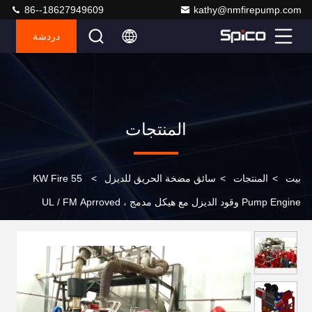
86--18627949609
kathy@nmfirepump.com
دردشة
المنتجات
بيت
>
المنتجات
>
سائق مضخة الحريق للديزل
>
55 KW Fire
Pump Engine وقود الديزل مع هيكل مدمج ، UL / FM Aprroved