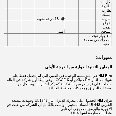
لكل بنك
بطارية
بطارية
أمبينك
الباردة
@ -18 درجة مئوية
إخراج
المولد
الشحن
أمبير.
بناء جهاز توقف
المحرك في مضخة
الوقود
مميزات:
المعايير التقنية الدولية من الدرجة الأولى
NM Fire
هي المؤسسة الوحيدة في الصين التي لم تحصل فقط على
شهادات UL و FM ، ولكن أيضًا CCCF ، وهي أيضًا أول شركة في العالم
حصلت على ترخيص من UL CCIC كمركز اختبار الشهود لكل من
مضخات الحريق ومحركات مكافحة الحرائق.
نيران NM
الحصول على محرك الديزل النار UL1247 وشهدت مضخة
الحريق UL448 اعتماد المختبر ، وأثبتت بالكامل أن الشركة من حيث قوة
الأجهزة والبرمجيات ، يجب أن تلبي
متطلبات صارمة لشهادة UL.