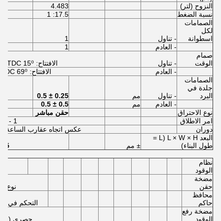
النزوح (لتر)
4.483
نسبة الضغط
17.5: 1
الصمامات
لكل
اسطوانة
- تناول
1
- العادم
1
صمام
الوقت
- تناول
الافتتاح: 15⁰ BTDC - الإغلاق: 35⁰ ABDC
- العادم
الافتتاح: 69⁰ BBDC - الإغلاق: ATDC
الصمامات
جلدة في
البرد
- تناول
مم
0.25 ± 0.5
- العادم
مم
0.5 ± 0.5
نوع الاحتراق
حقن مباشر
امر الاطلاق
1 - 3 - 4 - 2
دوران
عكس اتجاه عقارب الساعة ، ين
البعد L × W × H (L =
طول البناء)
± مم
 × 955 × 1497
نظام
الوقود
مضخة
حقن
نوع المض
محافظ
حاكم
التحكم في الس
مضخة رفع
الوقود
حصري (الإصد