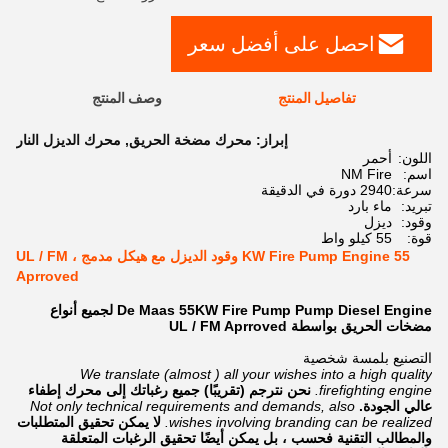
احصل على أفضل سعر
تفاصيل المنتج
وصف المنتج
إبراز:
محرك مضخة الحريق
,
محرك الديزل النار
اللون:
أحمر
اسم:
NM Fire
سرعة:
2940 دورة في الدقيقة
تبريد:
ماء بارد
وقود:
ديزل
قوة:
55 كيلو واط
55 KW Fire Pump Engine وقود الديزل مع هيكل مدمج ، UL / FM
Aprroved
De Maas 55KW Fire Pump Pump Diesel Engine لجميع أنواع
مضخات الحريق بواسطة UL / FM Aprroved
التصنيع بلمسة شخصية
We translate (almost ) all your wishes into a high quality
firefighting engine.
نحن نترجم (تقريبًا) جميع رغباتك إلى محرك إطفاء
عالي الجودة.
Not only technical requirements and demands, also
wishes involving branding can be realized.
لا يمكن تحقيق المتطلبات
والمطالب التقنية فحسب ، بل يمكن أيضًا تحقيق الرغبات المتعلقة