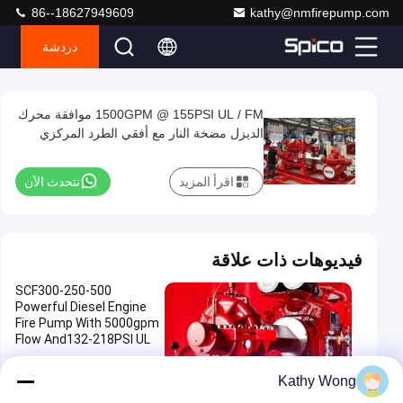
86--18627949609
kathy@nmfirepump.com
دردشة
Play
1500GPM @ 155PSI UL / FM موافقة محرك
1500GPM
Video
الديزل مضخة النار مع أفقي الطرد المركزي
@
سبليت حالة مضخة الحريق
155PSI
اقرأ المزيد
نتحدث الآن
UL
/
FM
فيديوهات ذات علاقة
موافقة
SCF300-250-500
محرك
Powerful Diesel Engine
الديزل
Fire Pump With 5000gpm
Flow And132-218PSI UL
مضخة
NFPA20 Horizontal Split
النار
Case 12x10"
محرك الديزل مدفوعة مضخة الحر
01:48
2025-11-03
Kathy Wong
يق
مع