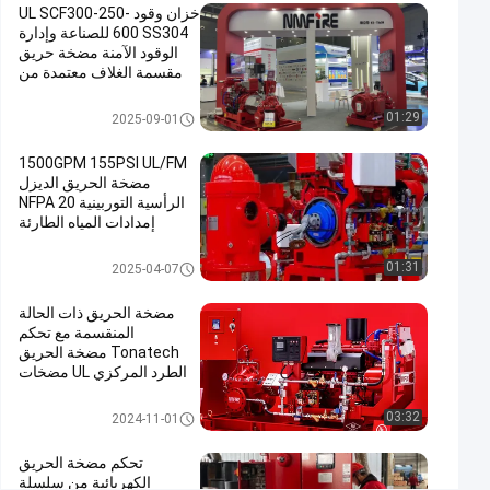
خزان وقود UL SCF300-250-
#
600 SS304 للصناعة وإدارة
الوقود الآمنة مضخة حريق
مضخات
مقسمة الغلاف معتمدة من
الحريق
UL/FM
المدرجة
سبليت حالة مضخة الحريق
01:29
2025-09-01
UL
#
1500GPM 155PSI UL/FM
مضخة
مضخة الحريق الديزل
الرأسية التوربينية NFPA 20
حريق
إمدادات المياه الطارئة
انقسام
للمواقع الصناعية البلدية
أفقية
NMFIRE
مضخة حريق توربين عمودي
01:31
2025-04-07
#
مضخة
مضخة الحريق ذات الحالة
الطرد
المنقسمة مع تحكم
Tonatech مضخة الحريق
المركزي
الطرد المركزي UL مضخات
المنقسمة
الحريق المدرجة مضخات
500GPM
مكافحة الحرائق -000
سبليت حالة مضخة الحريق
03:32
2024-11-01
م
ض
تحكم مضخة الحريق
خ
الكهربائية من سلسلة