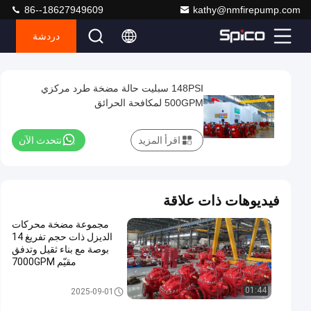
86--18627949609
kathy@nmfirepump.com
دردشة
Play
148PSI سبليت حالة مضخة طرد مركزي
148PSI
Video
500GPM لمكافحة الحرائق
سبليت
حالة
اقرأ المزيد
نتحدث الآن
مضخة
طرد
مركزي
فيديوهات ذات علاقة
500GPM
مجموعة مضخة محركات
لمكافحة
الديزل ذات حجم تفريغ 14
الحرائق
بوصة مع بناء ثقيل وتدفق
مقيّم 7000GPM
سبليت
نتحدث الآن
61
2021-
حالة
سبليت حالة مضخة الحريق
01:44
2025-09-01
مضخة
03-22
الرؤى
شارك
الحريق