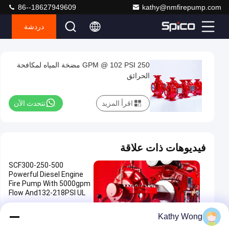
86--18627949609
kathy@nmfirepump.com
دردشة
Loa
0%
P
n
Play
250 GPM @ 102 PSI مضخة المياه لمكافحة
250
Video
الحرائق
GPM
@
اقرأ المزيد
نتحدث الآن
102
PSI
مضخة
فيديوهات ذات علاقة
المياه
SCF300-250-500
لمكافحة
Powerful Diesel Engine
الحرائق
Fire Pump With 5000gpm
Flow And132-218PSI UL
محرك
NFPA20 Horizontal Split
نتحدث الآن
الديزل
262
2024-
Case 12x10"
محرك الديزل مدفوعة مضخة الحر
مدفوعة
01:48
2025-11-03
Kathy Wong
11-21
الرؤى
يق
مضخة
شارك