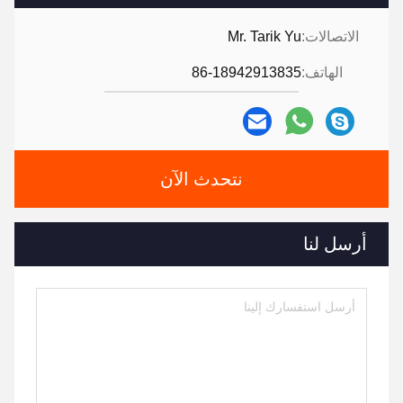
الاتصالات:
Mr. Tarik Yu
الهاتف:
86-18942913835
نتحدث الآن
أرسل لنا