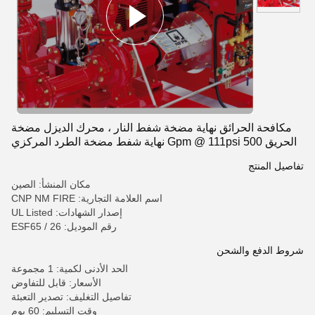
مكافحة الحرائق نهاية مضخة شفط النار ، محرك الديزل مضخة
الحريق 500 Gpm @ 111psi نهاية شفط مضخة الطرد المركزي
ul المدرجة النار
تفاصيل المنتج
مكان المنشأ: الصين
اسم العلامة التجارية: CNP NM FIRE
إصدار الشهادات: UL Listed
رقم الموديل: ESF65 / 26
شروط الدفع والشحن
الحد الأدنى لكمية: 1 مجموعة
الأسعار: قابل للتفاوض
تفاصيل التغليف: تصدير التعبئة
وقت التسليم: 60 يوم