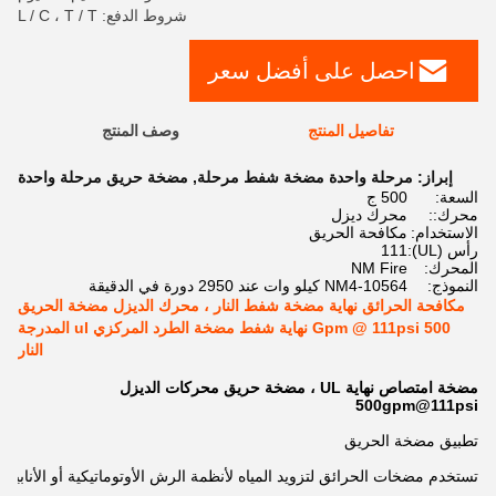
شروط الدفع: L / C ، T / T
احصل على أفضل سعر
تفاصيل المنتج
وصف المنتج
إبراز:
مرحلة واحدة مضخة شفط مرحلة
,
مضخة حريق مرحلة واحدة
السعة:
500 ج
محرك::
محرك ديزل
الاستخدام:
مكافحة الحريق
رأس (UL):
111
المحرك:
NM Fire
النموذج:
NM4-10564 كيلو وات عند 2950 دورة في الدقيقة
مكافحة الحرائق نهاية مضخة شفط النار ، محرك الديزل مضخة الحريق
500 Gpm @ 111psi نهاية شفط مضخة الطرد المركزي ul المدرجة
النار
مضخة امتصاص نهاية UL ، مضخة حريق محركات الديزل
500gpm@111psi