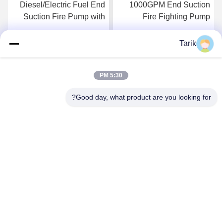
Diesel/Electric Fuel End
1000GPM End Suction
Suction Fire Pump with
Fire Fighting Pump
Ductile Cast iron Casing
Ductile Cast Iron Casing
2980 Rpm
and Techtop Motor for Fire
Tarik
احصل على أفضل سعر
احصل على أفضل سعر
Extinguishing Equipment
5:30 PM
Good day, what product are you looking for?
Wuhan Spico Machinery & Electronics Co.,
Ltd.
kathy@nmfirepump.com
86--18627949609
جمهورية مقدونيا. E، 16th FL.، Century Century. رقم 206 ،
طريق جيانغان ، هانكو ، ووهان ، الصين