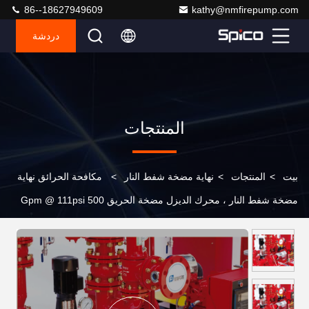
86--18627949609
kathy@nmfirepump.com
دردشة
المنتجات
بيت
>
المنتجات
>
نهاية مضخة شفط النار
>
مكافحة الحرائق نهاية
مضخة شفط النار ، محرك الديزل مضخة الحريق 500 Gpm @ 111psi
نهاية شفط مضخة الطرد المركزي ul المدرجة النار