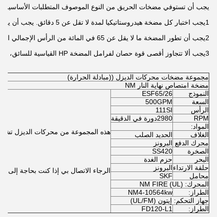
3يجب ألا تتجاوز أقصى قوة حصان لفرامل المضخة HP القياسية للسائق، بما في ذلك عامل الخدمة.
مجموعة مضخات محركات الديزل ((مبادلة الحرارة)
مضخة امتصاص نهاية النار NM
النموذج
ESF65/26
السعة
500GPM
الرأس
111SI
RPM
2980دورة في الدقيقة
المواد:
الغلاف
الحديد الصلب
محرك الدفع
البرونز
الصخرة
SS420
البحر
حزم الغدة
حلقة الارتداء
البرونز
الرجاء الاتصال بي إذا كنت بحاجة إلى خز
محامل
SKF
المحرك: NM FIRE (UL)
الطراز:
NM4-10564kw
جهاز التحكم: إيتون (UL/FM)
الطراز:
FD120-L1